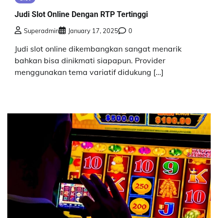
Judi Slot Online Dengan RTP Tertinggi
Superadmin
January 17, 2025
0
Judi slot online dikembangkan sangat menarik
bahkan bisa dinikmati siapapun. Provider
menggunakan tema variatif didukung […]