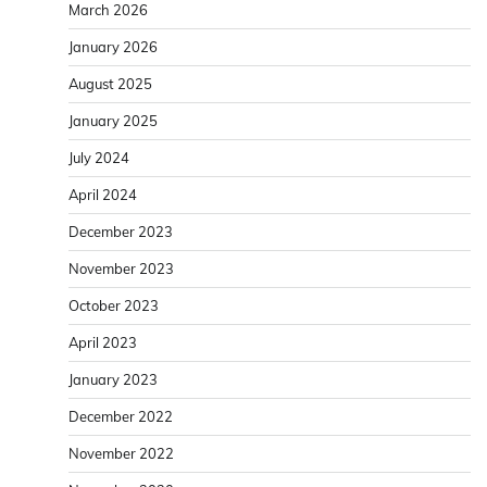
March 2026
January 2026
August 2025
January 2025
July 2024
April 2024
December 2023
November 2023
October 2023
April 2023
January 2023
December 2022
November 2022