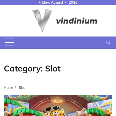
Skip
Friday, August 7, 2026
to
content
Category:
Slot
Home
Slot