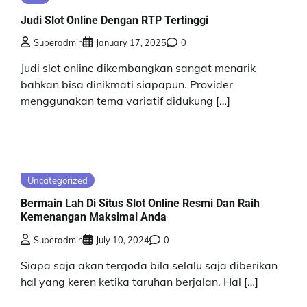
Judi Slot Online Dengan RTP Tertinggi
Superadmin
January 17, 2025
0
Judi slot online dikembangkan sangat menarik
bahkan bisa dinikmati siapapun. Provider
menggunakan tema variatif didukung […]
Uncategorized
Bermain Lah Di Situs Slot Online Resmi Dan Raih
Kemenangan Maksimal Anda
Superadmin
July 10, 2024
0
Siapa saja akan tergoda bila selalu saja diberikan
hal yang keren ketika taruhan berjalan. Hal […]