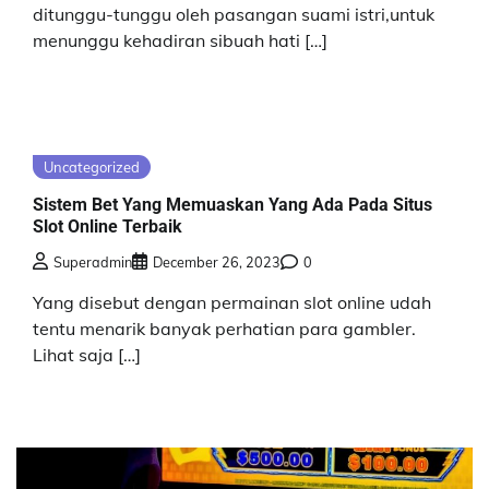
ditunggu-tunggu oleh pasangan suami istri,untuk
menunggu kehadiran sibuah hati […]
Uncategorized
Sistem Bet Yang Memuaskan Yang Ada Pada Situs
Slot Online Terbaik
Superadmin
December 26, 2023
0
Yang disebut dengan permainan slot online udah
tentu menarik banyak perhatian para gambler.
Lihat saja […]