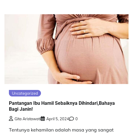
Uncategorized
Pantangan Ibu Hamil Sebaiknya Dihindari,Bahaya
Bagi Janin!
Gita Aristawati
April 5, 2024
0
Tentunya kehamilan adalah masa yang sangat