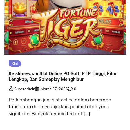
Slot
Keistimewaan Slot Online PG Soft: RTP Tinggi, Fitur
Lengkap, Dan Gameplay Menghibur
Superadmin
March 27, 2026
0
Perkembangan judi slot online dalam beberapa
tahun terakhir menunjukkan peningkatan yang
signifikan. Banyak pemain tertarik […]