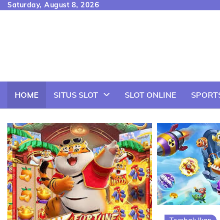
Skip
Saturday, August 8, 2026
to
content
HOME
SITUS SLOT
SLOT ONLINE
SPORT