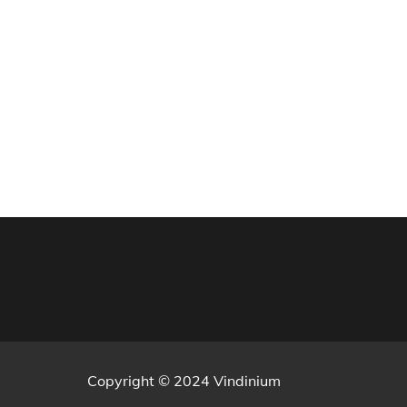
Copyright © 2024 Vindinium