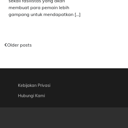
sekali fasilistas yang akan
membuat para pemain lebih
gampang untuk mendapatkan […]
Posts
Older posts
navigation
Kebijakan Privasi
Hubungi Kami