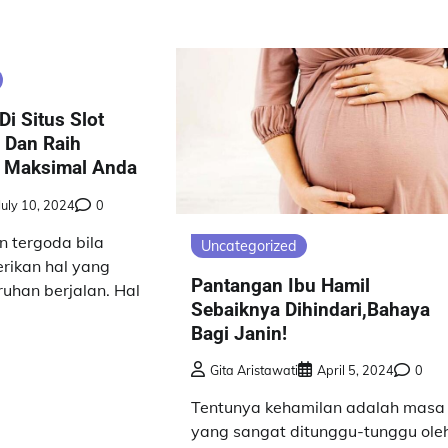
i Situs Slot
 Dan Raih
 Maksimal Anda
July 10, 2024
0
n tergoda bila
Uncategorized
erikan hal yang
Pantangan Ibu Hamil
ruhan berjalan. Hal
Sebaiknya Dihindari,Bahaya
Bagi Janin!
Gita Aristawati
April 5, 2024
0
Tentunya kehamilan adalah masa
yang sangat ditunggu-tunggu ole