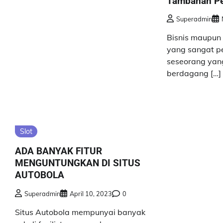
Tambahan P
Superadmin
Bisnis maupun
yang sangat pe
seseorang yan
berdagang […]
Slot
ADA BANYAK FITUR
MENGUNTUNGKAN DI SITUS
AUTOBOLA
Superadmin
April 10, 2023
0
Situs Autobola mempunyai banyak