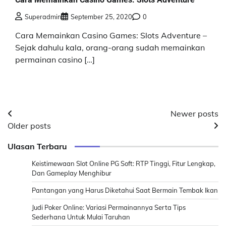
Superadmin
September 25, 2020
0
Cara Memainkan Casino Games: Slots Adventure –
Sejak dahulu kala, orang-orang sudah memainkan
permainan casino […]
Posts
Newer posts
Older posts
navigation
Ulasan Terbaru
Keistimewaan Slot Online PG Soft: RTP Tinggi, Fitur Lengkap,
Dan Gameplay Menghibur
Pantangan yang Harus Diketahui Saat Bermain Tembak Ikan
Judi Poker Online: Variasi Permainannya Serta Tips
Sederhana Untuk Mulai Taruhan