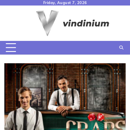
Skip
Friday, August 7, 2026
to
content