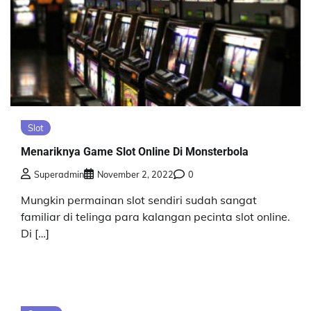
Slot
Menariknya Game Slot Online Di Monsterbola
Superadmin
November 2, 2022
0
Mungkin permainan slot sendiri sudah sangat
familiar di telinga para kalangan pecinta slot online.
Di […]