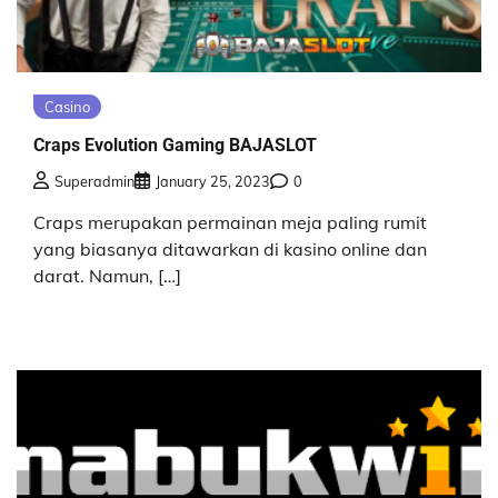
Casino
Craps Evolution Gaming BAJASLOT
Superadmin
January 25, 2023
0
Craps merupakan permainan meja paling rumit
yang biasanya ditawarkan di kasino online dan
darat. Namun, […]