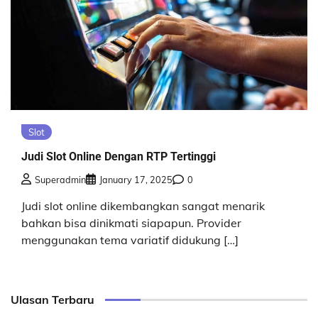
Slot
Judi Slot Online Dengan RTP Tertinggi
Superadmin
January 17, 2025
0
Judi slot online dikembangkan sangat menarik
bahkan bisa dinikmati siapapun. Provider
menggunakan tema variatif didukung […]
Ulasan Terbaru