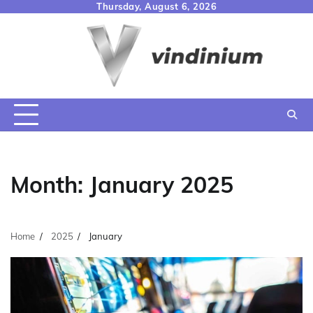
Skip
Thursday, August 6, 2026
to
content
Month:
January 2025
Home
2025
January