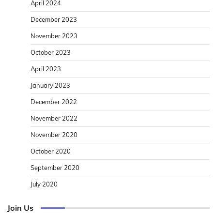
April 2024
December 2023
November 2023
October 2023
April 2023
January 2023
December 2022
November 2022
November 2020
October 2020
September 2020
July 2020
Join Us